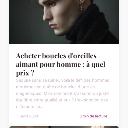
Acheter boucles d'oreilles
aimant pour homme : à quel
prix ?
Séduire sans se ruiner, voilà le défi des hommes
modernes en quête de boucles d'oreilles
magnétiques. Mais comment s'assurer du juste
équilibre entre qualité et prix ? L'exploration des
différents cri...
15 avril 2024
3 min de lecture →