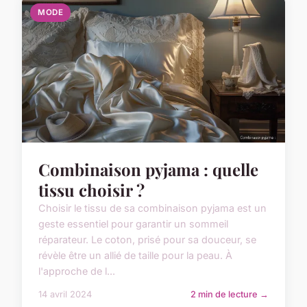
MODE
Combinaison pyjama : quelle
tissu choisir ?
Choisir le tissu de sa combinaison pyjama est un
geste essentiel pour garantir un sommeil
réparateur. Le coton, prisé pour sa douceur, se
révèle être un allié de taille pour la peau. À
l'approche de l...
14 avril 2024
2 min de lecture →