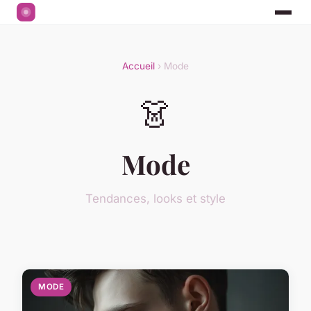
Accueil
› Mode
👗
Mode
Tendances, looks et style
MODE