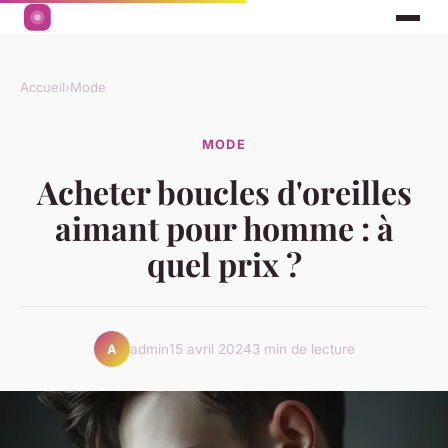
Accueil
›
Mode
MODE
Acheter boucles d'oreilles
aimant pour homme : à
quel prix ?
admin
15 avril 2024
3 min de lecture
A