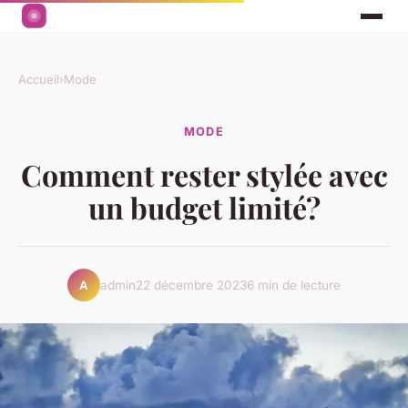
Accueil
›
Mode
MODE
Comment rester stylée avec
un budget limité?
admin
22 décembre 2023
6 min de lecture
A