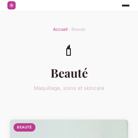
Accueil
› Beauté
💄
Beauté
Maquillage, soins et skincare
BEAUTÉ