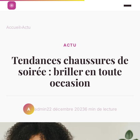
Accueil
›
Actu
ACTU
Tendances chaussures de
soirée : briller en toute
occasion
admin
22 décembre 2023
6 min de lecture
A