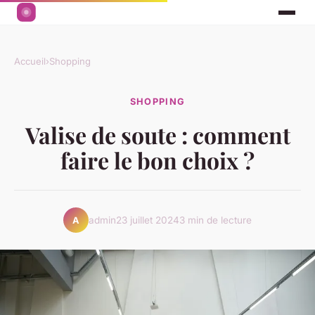
Accueil
›
Shopping
SHOPPING
Valise de soute : comment
faire le bon choix ?
admin
23 juillet 2024
3 min de lecture
A