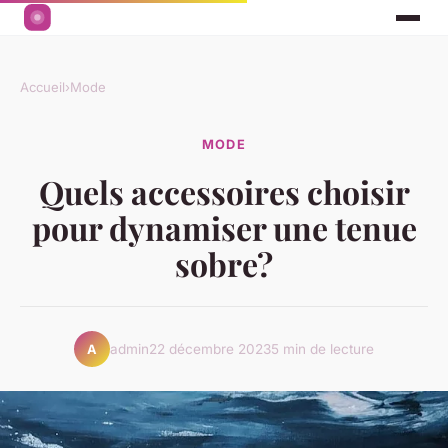
Accueil
›
Mode
MODE
Quels accessoires choisir
pour dynamiser une tenue
sobre?
admin
22 décembre 2023
5 min de lecture
A